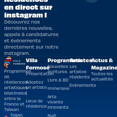
en direct sur
instagram !
Découvrez nos
dernières nouvelles,
appels à candidatures
et événements
directement sur notre
Instagram.
Villa
Programmes
Artistes
Actus &
Nouvelles
Les
Formose
Magazin
Programmes
écritures
artistes
Présentation
Toutes les
de
résidents
actualités
Livre & BD
Adoptez
résidences
Evènements
un artiste
artistiques
Immersive
!
bilatérales,
Arts
entre la
Lieux de
vivants
France et
résidence
innovants
Taïwan.
Taipei,
Nuit