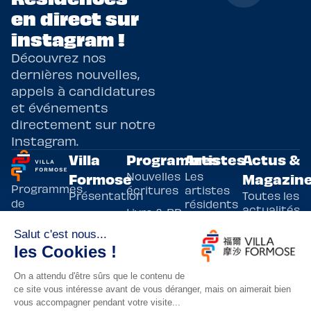
en direct sur
instagram !
Découvrez nos
dernières nouvelles,
appels à candidatures
et événements
directement sur notre
Instagram.
Villa
Programmes
Artistes
Actus &
Nouvelles
Les
Formose
Magazin
Programmes
écritures
artistes
Présentation
Toutes les
de
résidents
actualités
Livre & BD
Adoptez
résidences
Evènements
un artiste
artistiques
Immersive
!
bilatérales,
Arts
entre la
Lieux de
vivants
France et
résidence
innovants
Taïwan.
Taipei,
Nuit