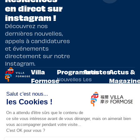
en direct sur
instagram !
Découvrez nos
dernières nouvelles,
appels à candidatures
et événements
directement sur notre
Instagram.
Villa
Programmes
Artistes
Actus &
Nouvelles
Les
Formose
Magazin
Programmes
écritures
artistes
Présentation
Toutes les
de
résidents
actualités
Livre & BD
Adoptez
résidences
Evènements
un artiste
artistiques
Immersive
!
bilatérales,
Arts
entre la
Lieux de
vivants
France et
résidence
innovants
Taïwan.
Taipei,
Nuit