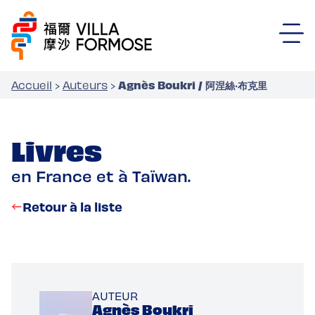
Agnès Boukri / 阿涅絲‧布克里
Accueil
›
Auteurs
›
Livres
en France et à Taïwan.
Retour à la liste
AUTEUR
Agnès Boukri