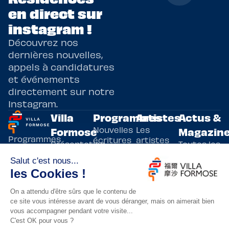
en direct sur
instagram !
Découvrez nos
dernières nouvelles,
appels à candidatures
et événements
directement sur notre
Instagram.
Villa
Programmes
Artistes
Actus &
Nouvelles
Les
Formose
Magazin
Programmes
écritures
artistes
Présentation
Toutes les
de
résidents
actualités
Livre & BD
Adoptez
résidences
Evènements
un artiste
artistiques
Immersive
!
bilatérales,
Arts
entre la
Lieux de
vivants
France et
résidence
innovants
Taïwan.
Taipei,
Nuit