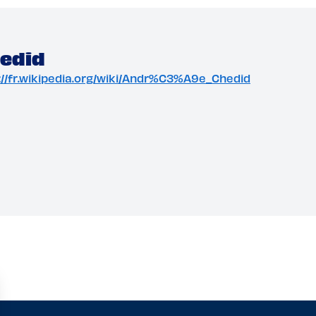
edid
tp://fr.wikipedia.org/wiki/Andr%C3%A9e_Chedid