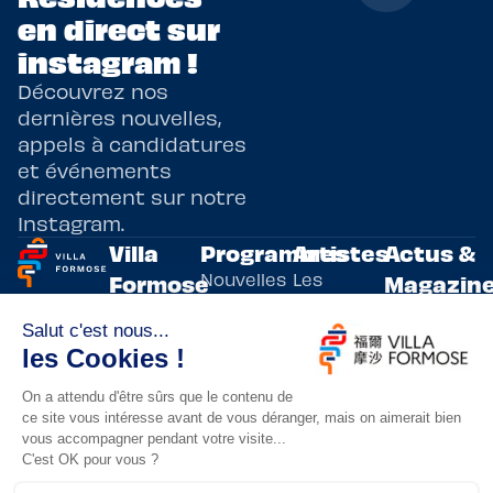
en direct sur
instagram !
Découvrez nos
dernières nouvelles,
appels à candidatures
et événements
directement sur notre
Instagram.
Villa
Programmes
Artistes
Actus &
Nouvelles
Les
Formose
Magazin
Programmes
écritures
artistes
Présentation
Toutes les
de
résidents
actualités
Livre & BD
Adoptez
résidences
Evènements
un artiste
artistiques
Immersive
!
bilatérales,
Arts
entre la
Lieux de
vivants
France et
résidence
innovants
Taïwan.
Taipei,
Nuit