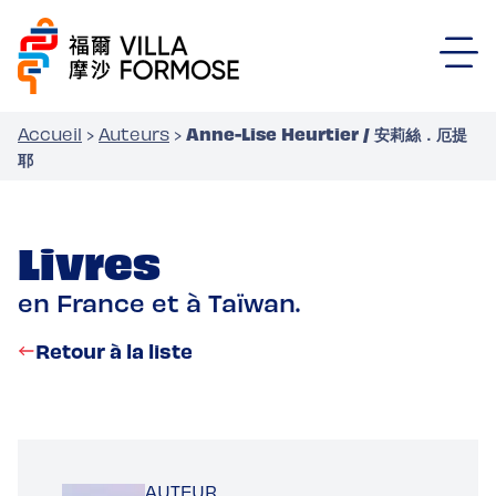
Anne-Lise Heurtier / 安莉絲．厄提
Accueil
›
Auteurs
›
耶
Livres
en France et à Taïwan.
Retour à la liste
AUTEUR