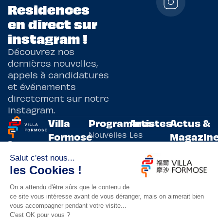
Residences
en direct sur
instagram !
Découvrez nos
dernières nouvelles,
appels à candidatures
et événements
directement sur notre
Instagram.
Villa
Programmes
Artistes
Actus &
Nouvelles
Les
Formose
Magazin
Programmes
écritures
artistes
Présentation
Toutes les
de
résidents
actualités
Livre & BD
Adoptez
résidences
Evènements
un artiste
artistiques
Immersive
!
bilatérales,
Arts
entre la
Lieux de
vivants
France et
résidence
innovants
Taïwan.