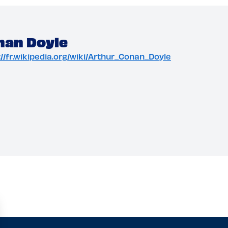
nan Doyle
p://fr.wikipedia.org/wiki/Arthur_Conan_Doyle