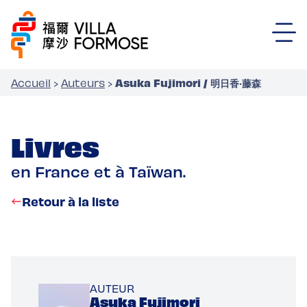
Asuka Fujimori / 明日香‧藤森
Accueil
›
Auteurs
›
Livres
en France et à Taïwan.
Retour à la liste
AUTEUR
Asuka Fujimori