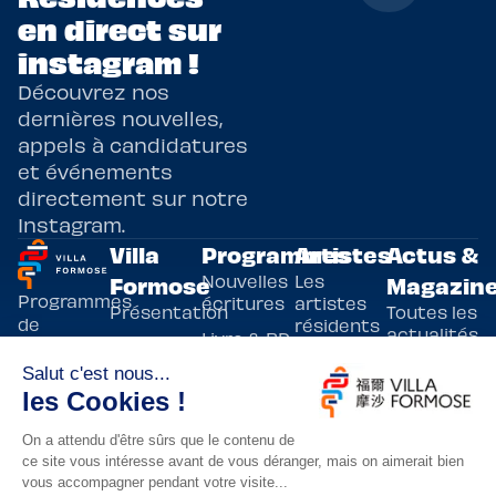
en direct sur
instagram !
Découvrez nos
dernières nouvelles,
appels à candidatures
et événements
directement sur notre
Instagram.
Villa
Programmes
Artistes
Actus &
Nouvelles
Les
Formose
Magazin
Programmes
écritures
artistes
Présentation
Toutes les
de
résidents
actualités
Livre & BD
Adoptez
résidences
Evènements
un artiste
artistiques
Immersive
!
bilatérales,
Arts
entre la
Lieux de
vivants
France et
résidence
innovants
Taïwan.
Taipei,
Nuit