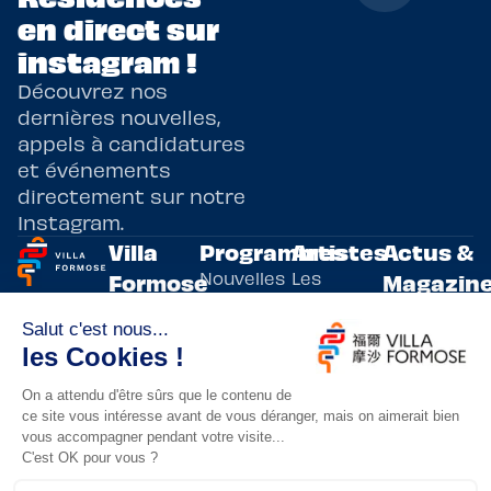
en direct sur
instagram !
Découvrez nos
dernières nouvelles,
appels à candidatures
et événements
directement sur notre
Instagram.
Villa
Programmes
Artistes
Actus &
Nouvelles
Les
Formose
Magazin
Programmes
écritures
artistes
Présentation
Toutes les
de
résidents
actualités
Livre & BD
Adoptez
résidences
Evènements
un artiste
artistiques
Immersive
!
bilatérales,
Arts
entre la
Lieux de
vivants
France et
résidence
innovants
Taïwan.
Taipei,
Nuit