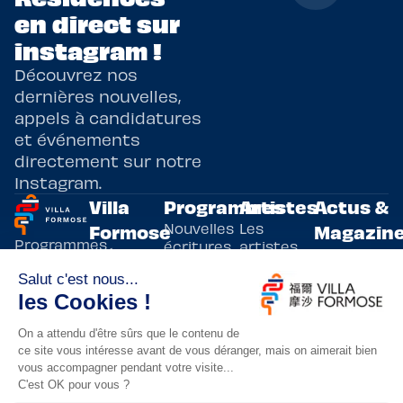
en direct sur
instagram !
Découvrez nos
dernières nouvelles,
appels à candidatures
et événements
directement sur notre
Instagram.
Villa
Programmes
Artistes
Actus &
Nouvelles
Les
Formose
Magazin
Programmes
écritures
artistes
Présentation
Toutes les
de
résidents
actualités
Livre & BD
Adoptez
résidences
Evènements
un artiste
artistiques
Immersive
!
bilatérales,
Arts
entre la
Lieux de
vivants
France et
résidence
innovants
Taïwan.
Taipei,
Nuit