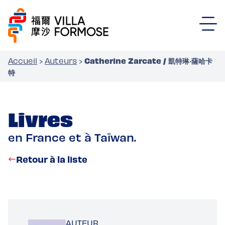
Catherine Zarcate / 凱特琳‧薩哈卡
Accueil
›
Auteurs
›
特
Livres
en France et à Taïwan.
Retour à la liste
AUTEUR