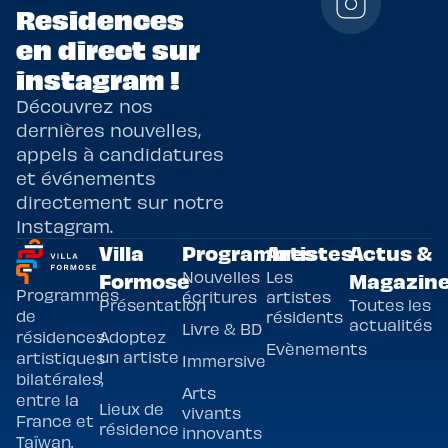
Residences
en direct sur
instagram !
Découvrez nos
dernières nouvelles,
appels à candidatures
et événements
directement sur notre
Instagram.
Villa
Programmes
Artistes
Actus &
Nouvelles
Les
Formose
Magazin
Programmes
écritures
artistes
Présentation
Toutes les
de
résidents
actualités
Livre & BD
Adoptez
résidences
Evènements
un artiste
artistiques
Immersive
!
bilatérales,
Arts
entre la
Lieux de
vivants
France et
résidence
innovants
Taïwan.