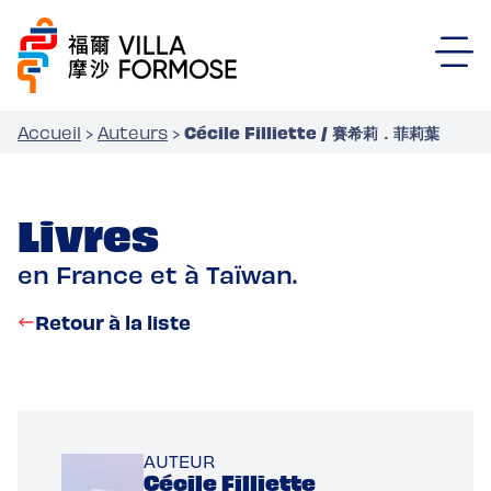
Cécile Filliette / 賽希莉．菲莉葉
Accueil
›
Auteurs
›
Livres
en France et à Taïwan.
Retour à la liste
AUTEUR
Cécile Filliette