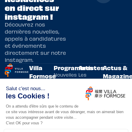
en direct sur
instagram !
Découvrez nos
dernières nouvelles,
appels à candidatures
et événements
directement sur notre
Instagram.
Villa
Programmes
Artistes
Actus &
Nouvelles
Les
Formose
Magazin
Programmes
écritures
artistes
Présentation
Toutes les
de
résidents
actualités
Livre & BD
Adoptez
résidences
Evènements
un artiste
artistiques
Immersive
!
bilatérales,
Arts
entre la
Lieux de
vivants
France et
résidence
innovants
Taïwan.
Taipei,
Nuit