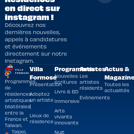
en direct sur
instagram !
Découvrez nos
dernières nouvelles,
appels à candidatures
et événements
directement sur notre
Instagram.
Villa
Programmes
Artistes
Actus &
Nouvelles
Les
Formose
Magazin
Programmes
écritures
artistes
Présentation
Toutes les
de
résidents
actualités
Livre & BD
Adoptez
résidences
Evènements
un artiste
artistiques
Immersive
!
bilatérales,
Arts
entre la
Lieux de
vivants
France et
résidence
innovants
Taïwan.
Taipei,
Nuit