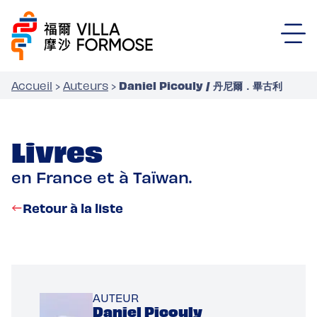
Daniel Picouly / 丹尼爾．畢古利
Accueil
›
Auteurs
›
Livres
en France et à Taïwan.
Retour à la liste
AUTEUR
Daniel Picouly