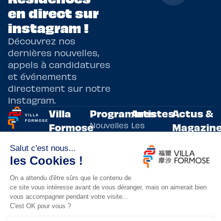
en direct sur
instagram !
Découvrez nos
dernières nouvelles,
appels à candidatures
et événements
directement sur notre
Instagram.
Villa
Programmes
Artistes
Actus &
Nouvelles
Les
Formose
Magazin
Programmes
écritures
artistes
Présentation
Toutes les
de
résidents
actualités
Livre & BD
Adoptez
résidences
Evènements
un artiste
artistiques
Immersive
!
bilatérales,
Arts
entre la
Lieux de
vivants
France et
résidence
innovants
Taïwan.
Taipei,
Nuit