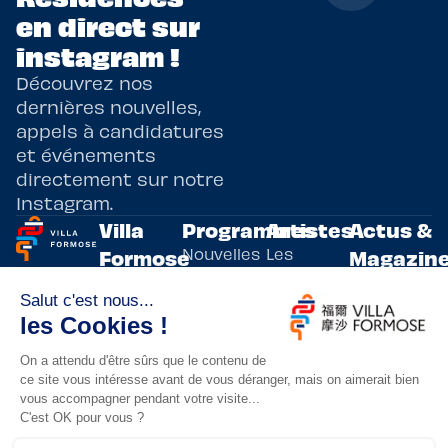
en direct sur
instagram !
Découvrez nos
dernières nouvelles,
appels à candidatures
et événements
directement sur notre
Instagram.
Villa
Programmes
Artistes
Actus &
Nouvelles
Les
Formose
Magazin
Programmes
écritures
artistes
Présentation
Toutes les
de
résidents
actualités
Livre & BD
Adoptez
résidences
Evènements
un artiste
artistiques
Immersive
!
bilatérales,
Arts
entre la
Lieux de
vivants
France et
résidence
innovants
Taïwan.
Taipei,
Nuit