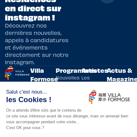
en direct sur
instagram !
Découvrez nos
dernières nouvelles,
appels à candidatures
et événements
directement sur notre
Instagram.
Villa
Programmes
Artistes
Actus &
Nouvelles
Les
Formose
Magazin
Programmes
écritures
artistes
Présentation
Toutes les
de
résidents
actualités
Livre & BD
Adoptez
résidences
Evènements
un artiste
artistiques
Immersive
!
bilatérales,
Arts
entre la
Lieux de
vivants
France et
résidence
innovants
Taïwan.
Taipei,
Nuit