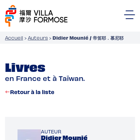
Didier Mounié / 帝笛耶．慕尼耶
Accueil
›
Auteurs
›
Livres
en France et à Taïwan.
Retour à la liste
AUTEUR
Didier Mounié