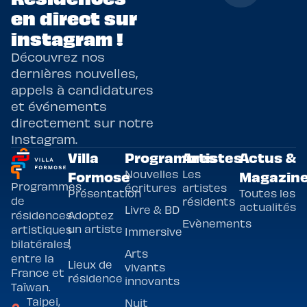
en direct sur
instagram !
Découvrez nos
dernières nouvelles,
appels à candidatures
et événements
directement sur notre
Instagram.
Villa
Programmes
Artistes
Actus &
Nouvelles
Les
Formose
Magazin
Programmes
écritures
artistes
Présentation
Toutes les
de
résidents
actualités
Livre & BD
Adoptez
résidences
Evènements
un artiste
artistiques
Immersive
!
bilatérales,
Arts
entre la
Lieux de
vivants
France et
résidence
innovants
Taïwan.
Taipei,
Nuit