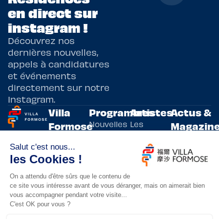
en direct sur
instagram !
Découvrez nos
dernières nouvelles,
appels à candidatures
et événements
directement sur notre
Instagram.
Villa
Programmes
Artistes
Actus &
Nouvelles
Les
Formose
Magazin
Programmes
écritures
artistes
Présentation
Toutes les
de
résidents
actualités
Livre & BD
Adoptez
résidences
Evènements
un artiste
artistiques
Immersive
!
bilatérales,
Arts
entre la
Lieux de
vivants
France et
résidence
innovants
Taïwan.
Taipei,
Nuit