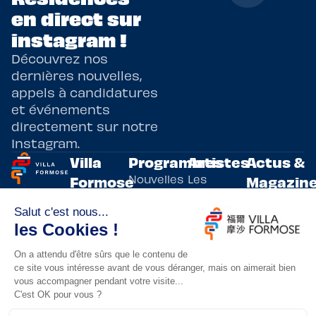
en direct sur
instagram !
Découvrez nos
dernières nouvelles,
appels à candidatures
et événements
directement sur notre
Instagram.
Villa
Programmes
Artistes
Actus &
Nouvelles
Les
Formose
Magazin
Programmes
écritures
artistes
Présentation
Toutes les
de
résidents
actualités
Livre & BD
Adoptez
résidences
Evènements
un artiste
artistiques
Immersive
!
bilatérales,
Arts
entre la
Lieux de
vivants
France et
résidence
innovants
Taïwan.
Taipei,
Nuit