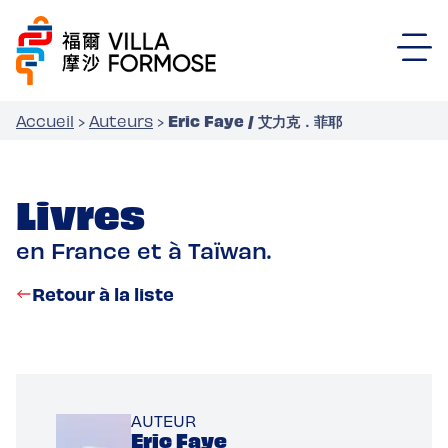
Eric Faye / 艾力克．菲耶
Accueil
›
Auteurs
›
Livres
en France et à Taïwan.
Retour à la liste
AUTEUR
Eric Faye