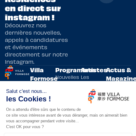
en direct sur
instagram !
Découvrez nos
dernières nouvelles,
appels à candidatures
et événements
directement sur notre
Instagram.
Villa
Programmes
Artistes
Actus &
Nouvelles
Les
Formose
Magazin
Programmes
écritures
artistes
Présentation
Toutes les
de
résidents
actualités
Livre & BD
Adoptez
résidences
Evènements
un artiste
artistiques
Immersive
!
bilatérales,
Arts
entre la
Lieux de
vivants
France et
résidence
innovants
Taïwan.
Taipei,
Nuit