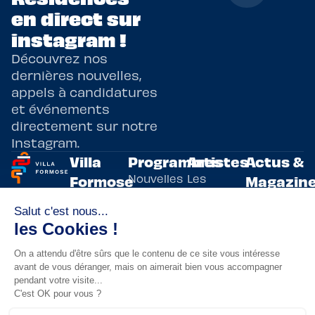
en direct sur
instagram !
Découvrez nos
dernières nouvelles,
appels à candidatures
et événements
directement sur notre
Instagram.
Villa
Programmes
Artistes
Actus &
Nouvelles
Les
Formose
Magazin
Programmes
écritures
artistes
Présentation
Toutes les
de
résidents
actualités
Livre & BD
Adoptez
résidences
Evènements
un artiste
artistiques
Immersive
!
bilatérales,
Arts
entre la
Lieux de
vivants
France et
résidence
innovants
Taïwan.
Taipei,
Nuit