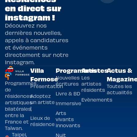
en direct sur
instagram !
Découvrez nos
dernières nouvelles,
appels à candidatures
et événements
directement sur notre
Instagram.
Villa
Programmes
Artistes
Actus &
Nouvelles
Les
Formose
Magazin
Programmes
écritures
artistes
Présentation
Toutes les
de
résidents
actualités
Livre & BD
Adoptez
résidences
Evènements
un artiste
artistiques
Immersive
!
bilatérales,
Arts
entre la
Lieux de
vivants
France et
résidence
innovants
Taïwan.
Taipei,
Nuit