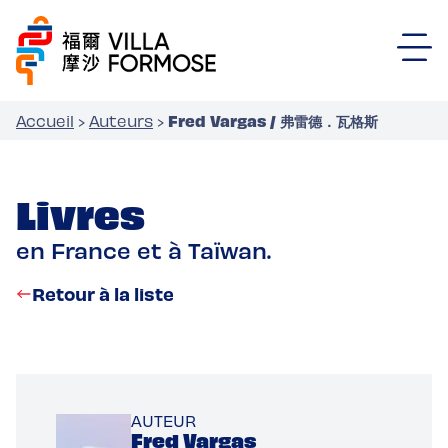
Fred Vargas / 弗雷德．瓦格斯
Accueil
›
Auteurs
›
Livres
en France et à Taïwan.
Retour à la liste
AUTEUR
Fred Vargas