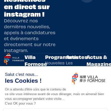
en direct sur
instagram !
Découvrez nos
dernières nouvelles,
appels à candidatures
et événements
directement sur notre
Instagram.
Villa
Programmes
Artistes
Actus &
Nouvelles
Les
Formose
Magazin
Programmes
écritures
artistes
Présentation
Toutes les
de
résidents
actualités
Livre & BD
Adoptez
résidences
Evènements
un artiste
artistiques
Immersive
!
bilatérales,
Arts
entre la
Lieux de
vivants
France et
résidence
innovants
Taïwan.
Taipei,
Nuit