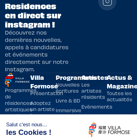
Residences
en direct sur
instagram !
Découvrez nos
dernières nouvelles,
appels à candidatures
et événements
directement sur notre
Instagram.
Villa
Programmes
Artistes
Actus &
Nouvelles
Les
Formose
Magazin
Programmes
écritures
artistes
Présentation
Toutes les
de
résidents
actualités
Livre & BD
Adoptez
résidences
Evènements
un artiste
artistiques
Immersive
!
bilatérales,
Arts
entre la
Lieux de
vivants
France et
résidence
innovants
Taïwan.