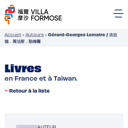
Gérard-Georges Lemaire / 吉拉
Accueil
›
Auteurs
›
德．喬治斯．勒梅爾
Livres
en France et à Taïwan.
Retour à la liste
AUTEUR