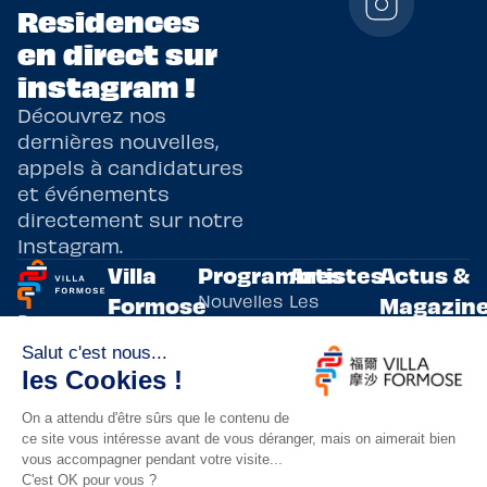
Residences
en direct sur
instagram !
Découvrez nos
dernières nouvelles,
appels à candidatures
et événements
directement sur notre
Instagram.
Villa
Programmes
Artistes
Actus &
Nouvelles
Les
Formose
Magazin
Programmes
écritures
artistes
Présentation
Toutes les
de
résidents
actualités
Livre & BD
Adoptez
résidences
Evènements
un artiste
artistiques
Immersive
!
bilatérales,
Arts
entre la
Lieux de
vivants
France et
résidence
innovants
Taïwan.