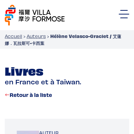
Hélène Velasco-Graciet / 艾蓮
Accueil
›
Auteurs
›
娜．瓦拉斯可-卡西葉
Livres
en France et à Taïwan.
Retour à la liste
AUTEUR