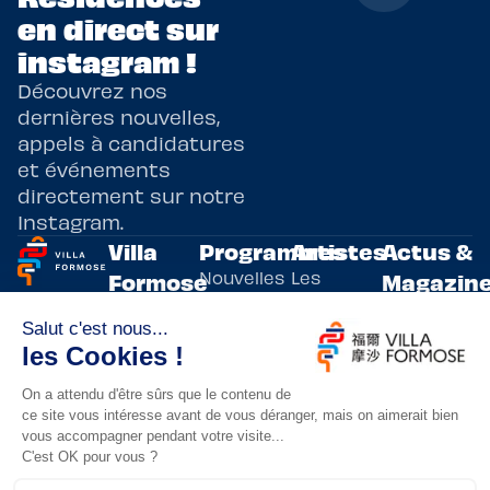
en direct sur
instagram !
Découvrez nos
dernières nouvelles,
appels à candidatures
et événements
directement sur notre
Instagram.
Villa
Programmes
Artistes
Actus &
Nouvelles
Les
Formose
Magazin
Programmes
écritures
artistes
Présentation
Toutes les
de
résidents
actualités
Livre & BD
Adoptez
résidences
Evènements
un artiste
artistiques
Immersive
!
bilatérales,
Arts
entre la
Lieux de
vivants
France et
résidence
innovants
Taïwan.
Taipei,
Nuit