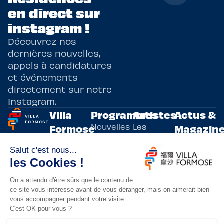
en direct sur
instagram !
Découvrez nos
dernières nouvelles,
appels à candidatures
et événements
directement sur notre
Instagram.
Villa
Programmes
Artistes
Actus &
Nouvelles
Les
Formose
Magazin
Programmes
écritures
artistes
Présentation
Toutes les
de
résidents
actualités
Livre & BD
Adoptez
résidences
Evènements
un artiste
artistiques
Immersive
!
bilatérales,
Arts
entre la
Lieux de
vivants
France et
résidence
innovants
Taïwan.
Taipei,
Nuit