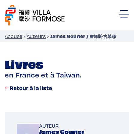
James Gourier / 詹姆斯‧古希耶
Accueil
›
Auteurs
›
Livres
en France et à Taïwan.
Retour à la liste
AUTEUR
James Gourier