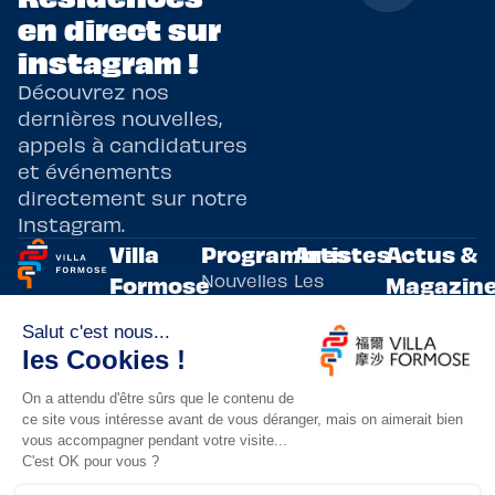
en direct sur
instagram !
Découvrez nos
dernières nouvelles,
appels à candidatures
et événements
directement sur notre
Instagram.
Villa
Programmes
Artistes
Actus &
Nouvelles
Les
Formose
Magazin
Programmes
écritures
artistes
Présentation
Toutes les
de
résidents
actualités
Livre & BD
Adoptez
résidences
Evènements
un artiste
artistiques
Immersive
!
bilatérales,
Arts
entre la
Lieux de
vivants
France et
résidence
innovants
Taïwan.
Taipei,
Nuit