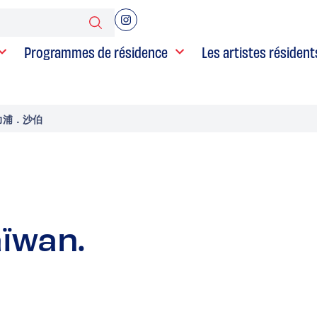
Programmes de résidence
Les artistes résident
-菲力浦．沙伯
aïwan.