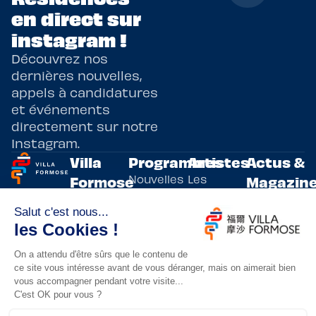
en direct sur
instagram !
Découvrez nos
dernières nouvelles,
appels à candidatures
et événements
directement sur notre
Instagram.
Villa
Programmes
Artistes
Actus &
Nouvelles
Les
Formose
Magazin
Programmes
écritures
artistes
Présentation
Toutes les
de
résidents
actualités
Livre & BD
Adoptez
résidences
Evènements
un artiste
artistiques
Immersive
!
bilatérales,
Arts
entre la
Lieux de
vivants
France et
résidence
innovants
Taïwan.
Taipei,
Nuit