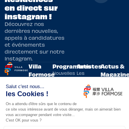
en direct sur
instagram !
Découvrez nos
dernières nouvelles,
appels à candidatures
et événements
directement sur notre
Instagram.
Villa
Programmes
Artistes
Actus &
Nouvelles
Les
Formose
Magazin
Programmes
écritures
artistes
Présentation
Toutes les
de
résidents
actualités
Livre & BD
Adoptez
résidences
Evènements
un artiste
artistiques
Immersive
!
bilatérales,
Arts
entre la
Lieux de
vivants
France et
résidence
innovants
Taïwan.
Taipei,
Nuit