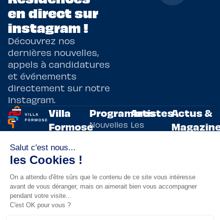
en direct sur
instagram !
Découvrez nos
dernières nouvelles,
appels à candidatures
et événements
directement sur notre
Instagram.
Villa
Programmes
Artistes
Actus &
Nouvelles
Les
Formose
Magazin
Programmes
écritures
artistes
Présentation
Toutes les
de
résidents
actualités
Livre & BD
Adoptez
résidences
Evènements
un artiste
artistiques
Immersive
!
bilatérales,
Arts
entre la
Lieux de
vivants
France et
résidence
innovants
Taïwan.
Taipei,
Nuit