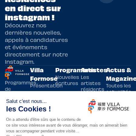
en direct sur
instagram !
Découvrez nos
dernières nouvelles,
appels à candidatures
et événements
directement sur notre
Instagram.
Villa
Programmes
Artistes
Actus &
Nouvelles
Les
Formose
Magazin
Programmes
écritures
artistes
Présentation
Toutes les
de
résidents
actualités
Livre & BD
Adoptez
résidences
Evènements
un artiste
artistiques
Immersive
!
bilatérales,
Arts
entre la
Lieux de
vivants
France et
résidence
innovants
Taïwan.
Taipei,
Nuit