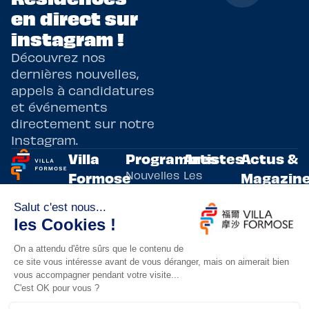
en direct sur
instagram !
Découvrez nos
dernières nouvelles,
appels à candidatures
et événements
directement sur notre
Instagram.
Villa
Programmes
Artistes
Actus &
Nouvelles
Les
Formose
Magazin
Programmes
écritures
artistes
Présentation
Toutes les
de
résidents
actualités
Livre & BD
Adoptez
résidences
Evènements
un artiste
artistiques
Immersive
!
bilatérales,
Arts
entre la
Lieux de
vivants
France et
résidence
innovants
Taïwan.
Taipei,
Nuit