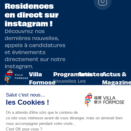
Residences
en direct sur
instagram !
Découvrez nos
dernières nouvelles,
appels à candidatures
et événements
directement sur notre
Instagram.
Villa
Programmes
Artistes
Actus &
Nouvelles
Les
Formose
Magazin
Programmes
écritures
artistes
Présentation
Toutes les
de
résidents
actualités
Livre & BD
Adoptez
résidences
Evènements
un artiste
artistiques
Immersive
!
bilatérales,
Arts
entre la
Lieux de
vivants
France et
résidence
innovants
Taïwan.