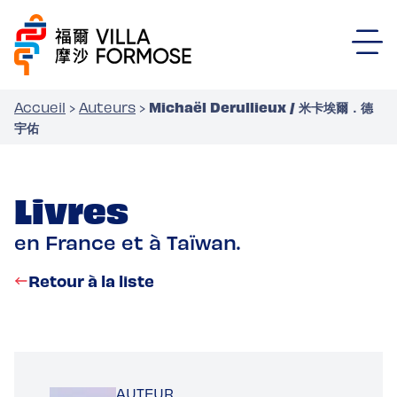
Michaël Derullieux / 米卡埃爾．德
Accueil
›
Auteurs
›
宇佑
Livres
en France et à Taïwan.
Retour à la liste
AUTEUR