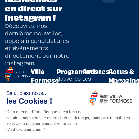
en direct sur
instagram !
Découvrez nos
dernières nouvelles,
appels à candidatures
et événements
directement sur notre
Instagram.
Villa
Programmes
Artistes
Actus &
Nouvelles
Les
Formose
Magazin
Programmes
écritures
artistes
Présentation
Toutes les
de
résidents
actualités
Livre & BD
Adoptez
résidences
Evènements
un artiste
artistiques
Immersive
!
bilatérales,
Arts
entre la
Lieux de
vivants
France et
résidence
innovants
Taïwan.
Taipei,
Nuit