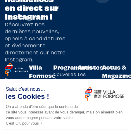
en direct sur
instagram !
Découvrez nos
dernières nouvelles,
appels à candidatures
et événements
directement sur notre
Instagram.
Villa
Programmes
Artistes
Actus &
Nouvelles
Les
Formose
Magazin
Programmes
écritures
artistes
Présentation
Toutes les
de
résidents
actualités
Livre & BD
Adoptez
résidences
Evènements
un artiste
artistiques
Immersive
!
bilatérales,
Arts
entre la
Lieux de
vivants
France et
résidence
innovants
Taïwan.
Taipei,
Nuit