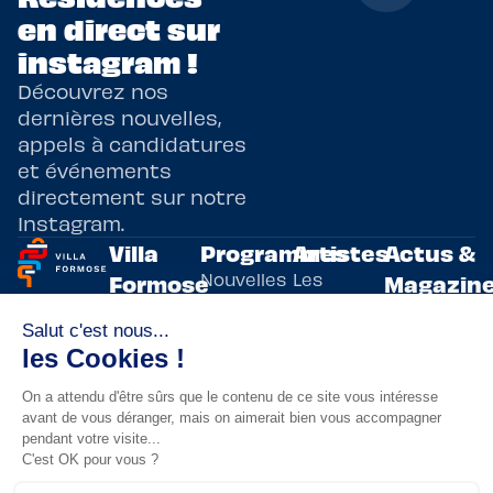
en direct sur
instagram !
Découvrez nos
dernières nouvelles,
appels à candidatures
et événements
directement sur notre
Instagram.
Villa
Programmes
Artistes
Actus &
Nouvelles
Les
Formose
Magazin
Programmes
écritures
artistes
Présentation
Toutes les
de
résidents
actualités
Livre & BD
Adoptez
résidences
Evènements
un artiste
artistiques
Immersive
!
bilatérales,
Arts
entre la
Lieux de
vivants
France et
résidence
innovants
Taïwan.
Taipei,
Nuit