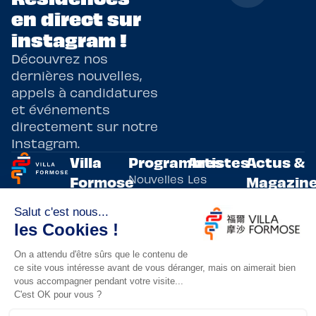
en direct sur
instagram !
Découvrez nos
dernières nouvelles,
appels à candidatures
et événements
directement sur notre
Instagram.
Villa
Programmes
Artistes
Actus &
Nouvelles
Les
Formose
Magazin
Programmes
écritures
artistes
Présentation
Toutes les
de
résidents
actualités
Livre & BD
Adoptez
résidences
Evènements
un artiste
artistiques
Immersive
!
bilatérales,
Arts
entre la
Lieux de
vivants
France et
résidence
innovants
Taïwan.
Taipei,
Nuit