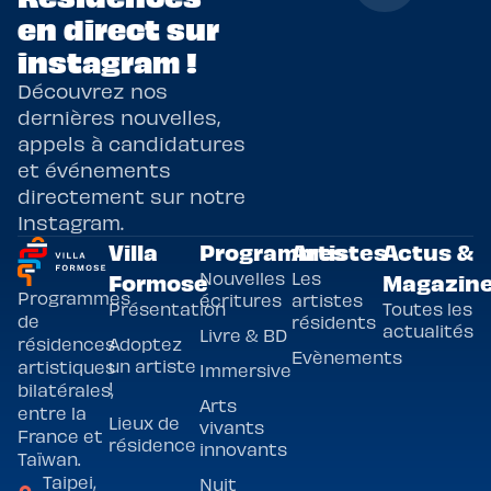
en direct sur
instagram !
Découvrez nos
dernières nouvelles,
appels à candidatures
et événements
directement sur notre
Instagram.
Villa
Programmes
Artistes
Actus &
Nouvelles
Les
Formose
Magazin
Programmes
écritures
artistes
Présentation
Toutes les
de
résidents
actualités
Livre & BD
Adoptez
résidences
Evènements
un artiste
artistiques
Immersive
!
bilatérales,
Arts
entre la
Lieux de
vivants
France et
résidence
innovants
Taïwan.
Taipei,
Nuit