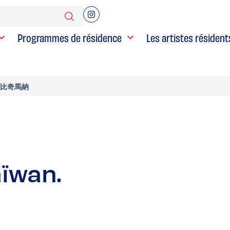
Programmes de résidence
Les artistes résident
余．比奇馬納
aïwan.