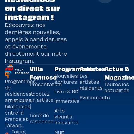
en direct sur
instagram !
Découvrez nos
dernières nouvelles,
appels à candidatures
et événements
directement sur notre
Instagram.
Villa
Programmes
Artistes
Actus &
Nouvelles
Les
Formose
Magazin
Programmes
écritures
artistes
Présentation
Toutes les
de
résidents
actualités
Livre & BD
Adoptez
résidences
Evènements
un artiste
artistiques
Immersive
!
bilatérales,
Arts
entre la
Lieux de
vivants
France et
résidence
innovants
Taïwan.
Taipei,
Nuit