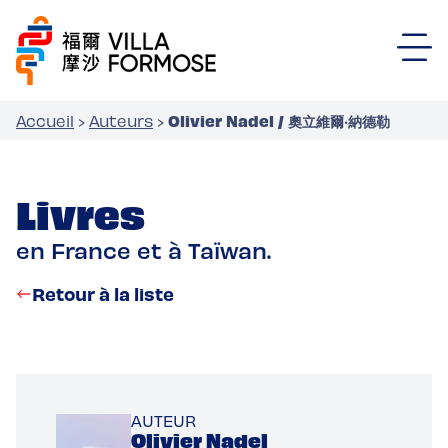
Olivier Nadel / 奧立維爾‧納德勒
Accueil
›
Auteurs
›
Livres
en France et à Taïwan.
Retour à la liste
AUTEUR
Olivier Nadel