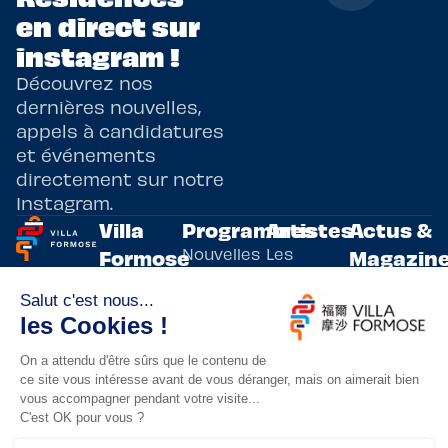
en direct sur
instagram !
Découvrez nos
dernières nouvelles,
appels à candidatures
et événements
directement sur notre
Instagram.
Villa
Programmes
Artistes
Actus &
Nouvelles
Les
Formose
Magazin
Programmes
écritures
artistes
Présentation
Toutes les
de
résidents
actualités
Livre & BD
Adoptez
résidences
Evènements
un artiste
artistiques
Immersive
!
bilatérales,
Arts
entre la
Lieux de
vivants
France et
résidence
innovants
Taïwan.
Taipei,
Nuit