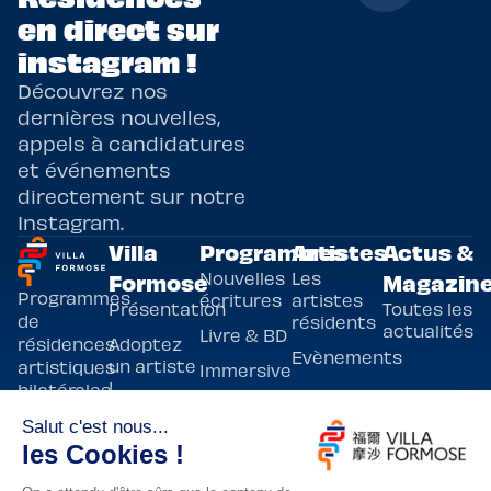
en direct sur
instagram !
Découvrez nos
dernières nouvelles,
appels à candidatures
et événements
directement sur notre
Instagram.
Villa
Programmes
Artistes
Actus &
Nouvelles
Les
Formose
Magazin
Programmes
écritures
artistes
Présentation
Toutes les
de
résidents
actualités
Livre & BD
Adoptez
résidences
Evènements
un artiste
artistiques
Immersive
!
bilatérales,
Arts
entre la
Lieux de
vivants
France et
résidence
innovants
Taïwan.
Taipei,
Nuit