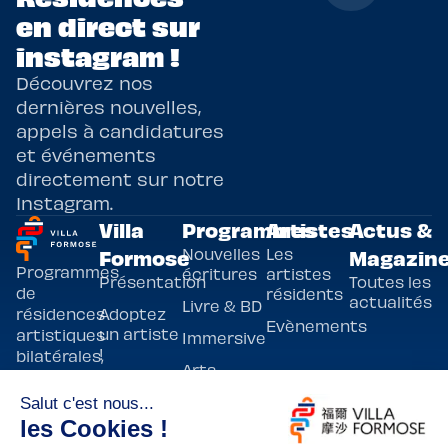
en direct sur
instagram !
Découvrez nos
dernières nouvelles,
appels à candidatures
et événements
directement sur notre
Instagram.
Villa
Programmes
Artistes
Actus &
Nouvelles
Les
Formose
Magazin
Programmes
écritures
artistes
Présentation
Toutes les
de
résidents
actualités
Livre & BD
Adoptez
résidences
Evènements
un artiste
artistiques
Immersive
!
bilatérales,
Arts
entre la
Lieux de
vivants
France et
résidence
innovants
Taïwan.
Taipei,
Nuit