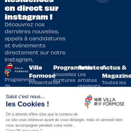
en direct sur
instagram !
Découvrez nos
dernières nouvelles,
appels à candidatures
et événements
directement sur notre
Instagram.
Villa
Programmes
Artistes
Actus &
Nouvelles
Les
Formose
Magazin
Programmes
écritures
artistes
Présentation
Toutes les
de
résidents
actualités
Livre & BD
Adoptez
résidences
Evènements
un artiste
artistiques
Immersive
!
bilatérales,
Arts
entre la
Lieux de
vivants
France et
résidence
innovants
Taïwan.
Taipei,
Nuit