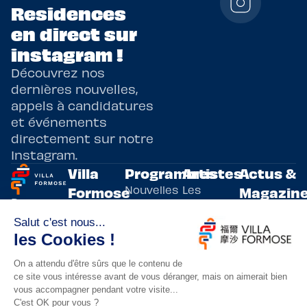
Residences
en direct sur
instagram !
Découvrez nos
dernières nouvelles,
appels à candidatures
et événements
directement sur notre
Instagram.
Villa
Programmes
Artistes
Actus &
Nouvelles
Les
Formose
Magazin
Programmes
écritures
artistes
Présentation
Toutes les
de
résidents
actualités
Livre & BD
Adoptez
résidences
Evènements
un artiste
artistiques
Immersive
!
bilatérales,
Arts
entre la
Lieux de
vivants
France et
résidence
innovants
Taïwan.