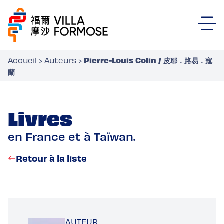
Pierre-Louis Colin / 皮耶．路易．寇
Accueil
›
Auteurs
›
蘭
Livres
en France et à Taïwan.
Retour à la liste
AUTEUR