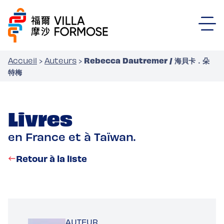
Rebecca Dautremer / 海貝卡．朵
Accueil
›
Auteurs
›
特梅
Livres
en France et à Taïwan.
Retour à la liste
AUTEUR