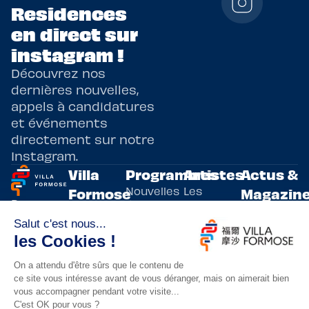
Residences
en direct sur
instagram !
Découvrez nos
dernières nouvelles,
appels à candidatures
et événements
directement sur notre
Instagram.
Villa
Programmes
Artistes
Actus &
Nouvelles
Les
Formose
Magazin
Programmes
écritures
artistes
Présentation
Toutes les
de
résidents
actualités
Livre & BD
Adoptez
résidences
Evènements
un artiste
artistiques
Immersive
!
bilatérales,
Arts
entre la
Lieux de
vivants
France et
résidence
innovants
Taïwan.