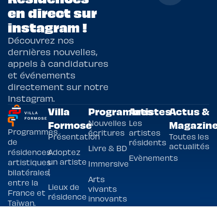
en direct sur
instagram !
Découvrez nos
dernières nouvelles,
appels à candidatures
et événements
directement sur notre
Instagram.
Villa
Programmes
Artistes
Actus &
Nouvelles
Les
Formose
Magazin
Programmes
écritures
artistes
Présentation
Toutes les
de
résidents
actualités
Livre & BD
Adoptez
résidences
Evènements
un artiste
artistiques
Immersive
!
bilatérales,
Arts
entre la
Lieux de
vivants
France et
résidence
innovants
Taïwan.
Taipei,
Nuit